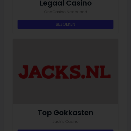
Legaal Casino
OneCasino Nederland
BEZOEKEN
Top Gokkasten
Jack's Casino