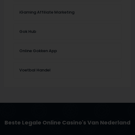
iGaming Affiliate Marketing
Gok Hub
Online Gokken App
Voetbal Handel
Beste Legale Online Casino's Van Nederland